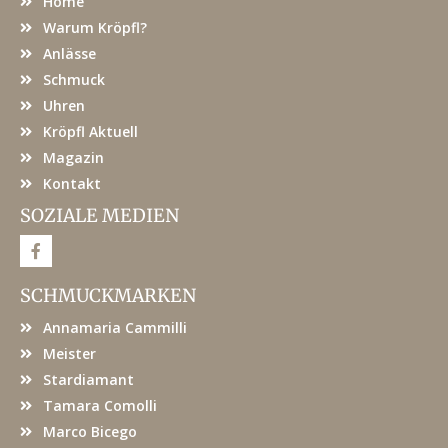
Home
Warum Kröpfl?
Anlässe
Schmuck
Uhren
Kröpfl Aktuell
Magazin
Kontakt
SOZIALE MEDIEN
F
a
c
e
SCHMUCKMARKEN
b
o
Annamaria Cammilli
o
k
Meister
Stardiamant
Tamara Comolli
Marco Bicego