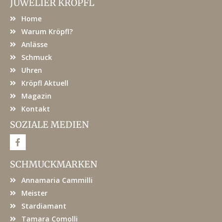
JUWELIER KRÖPFL
Home
Warum Kröpfl?
Anlässe
Schmuck
Uhren
Kröpfl Aktuell
Magazin
Kontakt
SOZIALE MEDIEN
F
a
c
e
SCHMUCKMARKEN
b
o
Annamaria Cammilli
o
k
Meister
Stardiamant
Tamara Comolli