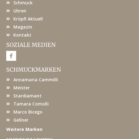
Schmuck
Uhren
Kröpfl Aktuell
Magazin
Kontakt
SOZIALE MEDIEN
F
a
c
e
SCHMUCKMARKEN
b
o
Annamaria Cammilli
o
k
Meister
Stardiamant
Tamara Comolli
Marco Bicego
Gellner
Weitere Marken