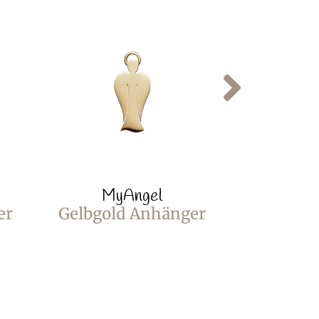
MyAngel
My
er
Gelbgold Anhänger
Gelbgol
rosa