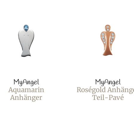
MyAngel
MyAngel
Aquamarin
Roségold Anhäng
Anhänger
Teil-Pavé