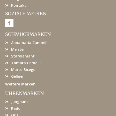
Kontakt
SOZIALE MEDIEN
F
a
c
e
SCHMUCKMARKEN
b
o
Annamaria Cammilli
o
k
Meister
Stardiamant
Tamara Comolli
Marco Bicego
Gellner
Weitere Marken
UHRENMARKEN
Junghans
Rado
Oris