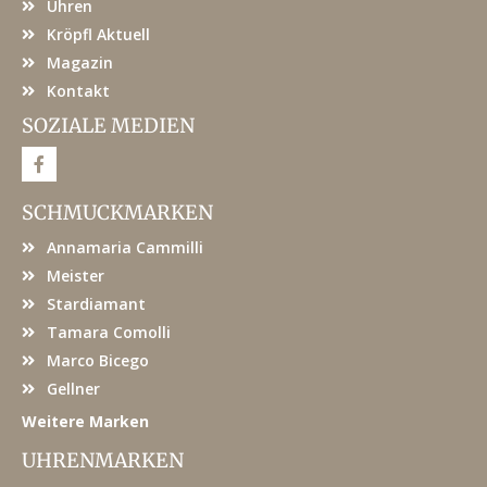
Uhren
Kröpfl Aktuell
Magazin
Kontakt
SOZIALE MEDIEN
F
a
c
e
SCHMUCKMARKEN
b
o
Annamaria Cammilli
o
k
Meister
Stardiamant
Tamara Comolli
Marco Bicego
Gellner
Weitere Marken
UHRENMARKEN