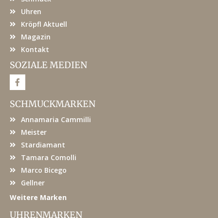
Uhren
Kröpfl Aktuell
Magazin
Kontakt
SOZIALE MEDIEN
F
a
c
e
SCHMUCKMARKEN
b
o
Annamaria Cammilli
o
k
Meister
Stardiamant
Tamara Comolli
Marco Bicego
Gellner
Weitere Marken
UHRENMARKEN