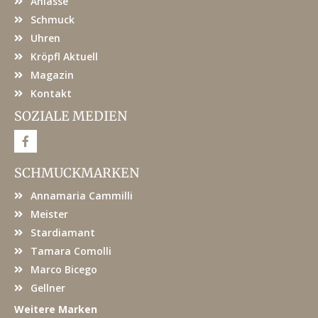
Anlässe
Schmuck
Uhren
Kröpfl Aktuell
Magazin
Kontakt
SOZIALE MEDIEN
F
a
c
e
SCHMUCKMARKEN
b
o
Annamaria Cammilli
o
k
Meister
Stardiamant
Tamara Comolli
Marco Bicego
Gellner
Weitere Marken