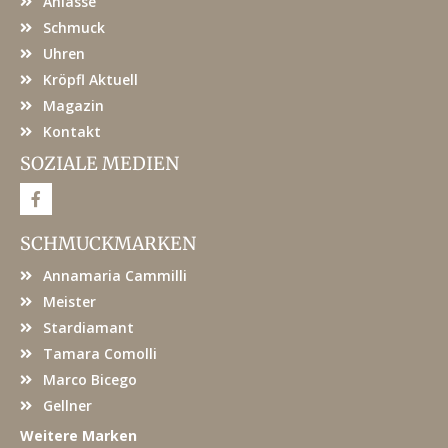
Anlässe
Schmuck
Uhren
Kröpfl Aktuell
Magazin
Kontakt
SOZIALE MEDIEN
F
a
c
e
SCHMUCKMARKEN
b
o
Annamaria Cammilli
o
k
Meister
Stardiamant
Tamara Comolli
Marco Bicego
Gellner
Weitere Marken