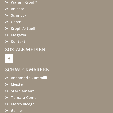
Warum Kröpfl?
Anlässe
Schmuck
Uhren
Kröpfl Aktuell
Magazin
Kontakt
SOZIALE MEDIEN
F
a
c
e
SCHMUCKMARKEN
b
o
Annamaria Cammilli
o
k
Meister
Stardiamant
Tamara Comolli
Marco Bicego
Gellner