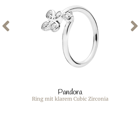
Pandora
Ring mit klarem Cubic Zirconia