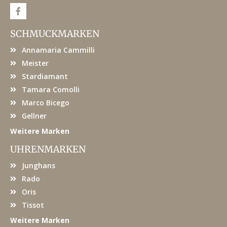
F
a
c
e
SCHMUCKMARKEN
b
o
Annamaria Cammilli
o
k
Meister
Stardiamant
Tamara Comolli
Marco Bicego
Gellner
Weitere Marken
UHRENMARKEN
Junghans
Rado
Oris
Tissot
Weitere Marken