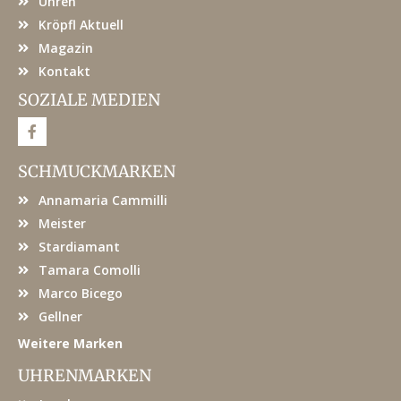
Uhren
Kröpfl Aktuell
Magazin
Kontakt
SOZIALE MEDIEN
F
a
c
e
SCHMUCKMARKEN
b
o
Annamaria Cammilli
o
k
Meister
Stardiamant
Tamara Comolli
Marco Bicego
Gellner
Weitere Marken
UHRENMARKEN