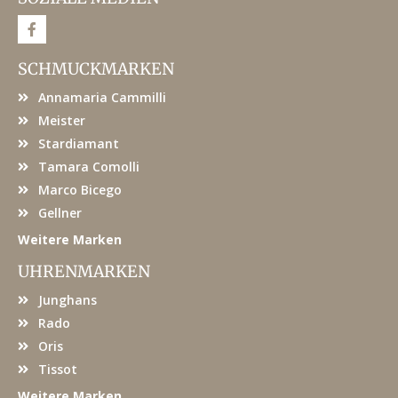
F
a
c
e
SCHMUCKMARKEN
b
o
Annamaria Cammilli
o
k
Meister
Stardiamant
Tamara Comolli
Marco Bicego
Gellner
Weitere Marken
UHRENMARKEN
Junghans
Rado
Oris
Tissot
Weitere Marken