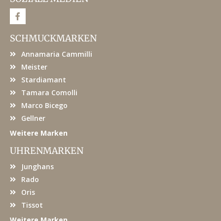
F
a
c
e
SCHMUCKMARKEN
b
o
Annamaria Cammilli
o
k
Meister
Stardiamant
Tamara Comolli
Marco Bicego
Gellner
Weitere Marken
UHRENMARKEN
Junghans
Rado
Oris
Tissot
Weitere Marken