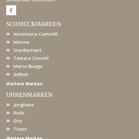
F
a
c
e
SCHMUCKMARKEN
b
o
Annamaria Cammilli
o
k
Meister
Stardiamant
Tamara Comolli
Marco Bicego
Gellner
Weitere Marken
UHRENMARKEN
Junghans
Rado
Oris
Tissot
Weitere Marken