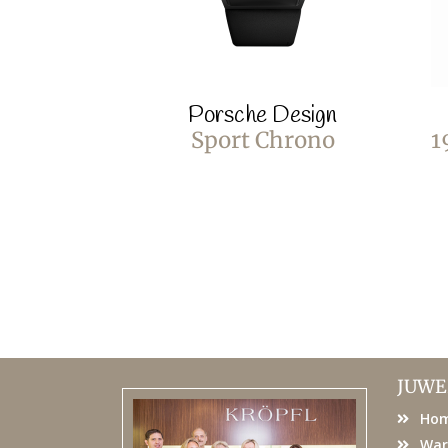
Porsche Design
Sport Chrono
1
JUWE
Ho
War