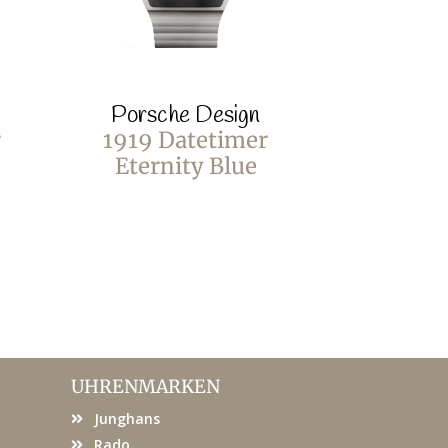
Porsche Design
Porsch
r
1919 Datetimer
1919 D
Eternity Blue
Eterni
Edition A
UHRENMARKEN
Junghans
Rado