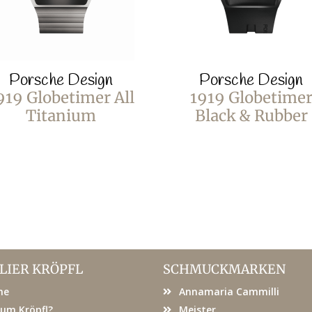
Porsche Design
Porsche Design
919 Globetimer All
1919 Globetime
Titanium
Black & Rubber
LIER KRÖPFL
SCHMUCKMARKEN
me
Annamaria Cammilli
um Kröpfl?
Meister