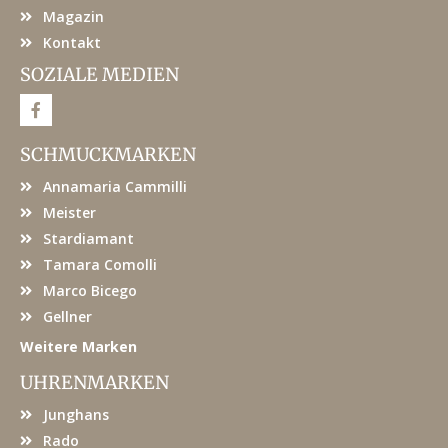
Magazin
Kontakt
SOZIALE MEDIEN
F
a
c
e
SCHMUCKMARKEN
b
o
Annamaria Cammilli
o
k
Meister
Stardiamant
Tamara Comolli
Marco Bicego
Gellner
Weitere Marken
UHRENMARKEN
Junghans
Rado