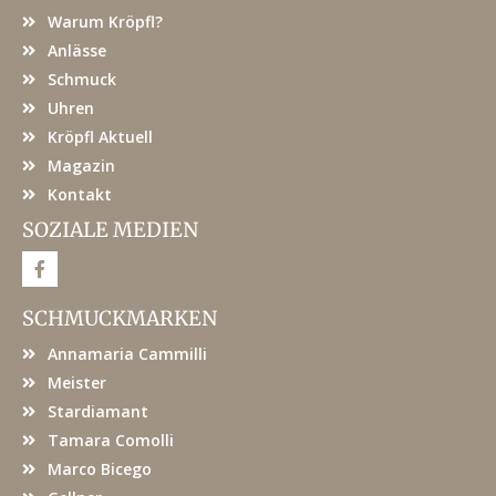
Warum Kröpfl?
Anlässe
Schmuck
Uhren
Kröpfl Aktuell
Magazin
Kontakt
SOZIALE MEDIEN
F
a
c
e
SCHMUCKMARKEN
b
o
Annamaria Cammilli
o
k
Meister
Stardiamant
Tamara Comolli
Marco Bicego