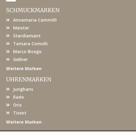
c
e
SCHMUCKMARKEN
b
o
Annamaria Cammilli
o
k
Meister
Stardiamant
Tamara Comolli
Marco Bicego
Gellner
Weitere Marken
UHRENMARKEN
Junghans
Rado
Oris
Tissot
Weitere Marken