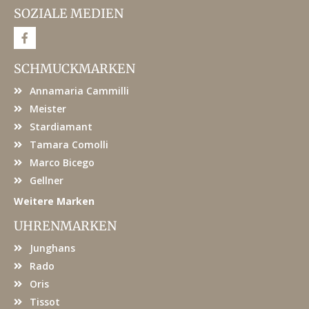
SOZIALE MEDIEN
F
a
c
e
SCHMUCKMARKEN
b
o
Annamaria Cammilli
o
k
Meister
Stardiamant
Tamara Comolli
Marco Bicego
Gellner
Weitere Marken
UHRENMARKEN
Junghans
Rado
Oris
Tissot