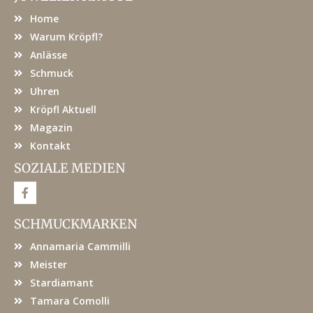
Home
Warum Kröpfl?
Anlässe
Schmuck
Uhren
Kröpfl Aktuell
Magazin
Kontakt
SOZIALE MEDIEN
F
a
c
e
SCHMUCKMARKEN
b
o
Annamaria Cammilli
o
k
Meister
Stardiamant
Tamara Comolli