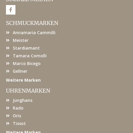
F
a
c
e
SCHMUCKMARKEN
b
o
Annamaria Cammilli
o
k
Meister
Stardiamant
Tamara Comolli
Marco Bicego
Gellner
Weitere Marken
UHRENMARKEN
Junghans
Rado
Oris
Tissot
Weitere Marken