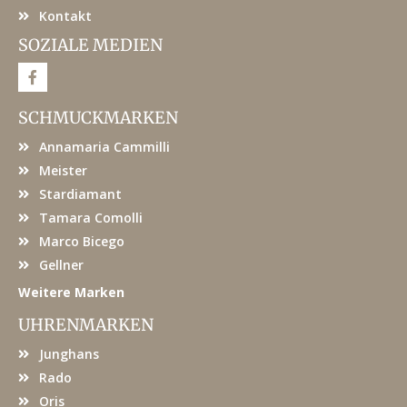
Kontakt
SOZIALE MEDIEN
F
a
c
e
SCHMUCKMARKEN
b
o
Annamaria Cammilli
o
k
Meister
Stardiamant
Tamara Comolli
Marco Bicego
Gellner
Weitere Marken
UHRENMARKEN
Junghans
Rado
Oris