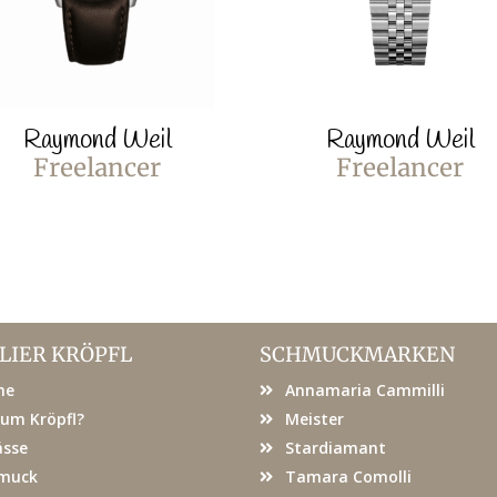
Raymond Weil
Raymond Weil
Freelancer
Freelancer
LIER KRÖPFL
SCHMUCKMARKEN
me
Annamaria Cammilli
um Kröpfl?
Meister
ässe
Stardiamant
muck
Tamara Comolli