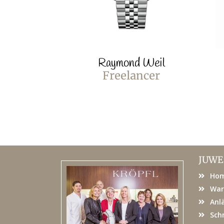
Raymond Weil
Freelancer
JUWE
Ho
War
Anl
Sch