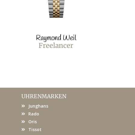
Raymond Weil
Raymo
Freelancer
Free
UHRENMARKEN
Junghans
Rado
Oris
Tissot