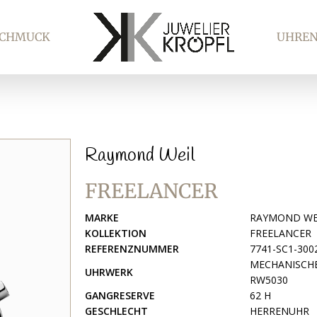
SCHMUCK
UHRE
Raymond Weil
FREELANCER
MARKE
RAYMOND WE
KOLLEKTION
FREELANCER
REFERENZNUMMER
7741-SC1-300
MECHANISCH
UHRWERK
RW5030
GANGRESERVE
62 H
GESCHLECHT
HERRENUHR