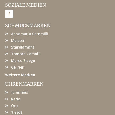
SOZIALE MEDIEN
F
a
c
e
SCHMUCKMARKEN
b
o
Annamaria Cammilli
o
k
Meister
Stardiamant
Tamara Comolli
Marco Bicego
Gellner
Weitere Marken
UHRENMARKEN
Junghans
Rado
Oris
Tissot