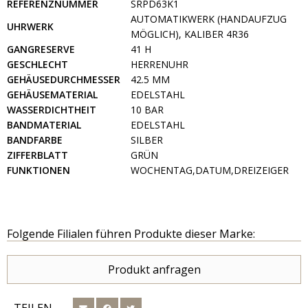
REFERENZNUMMER
SRPD63K1
AUTOMATIKWERK (HANDAUFZUG
UHRWERK
MÖGLICH), KALIBER 4R36
GANGRESERVE
41 H
GESCHLECHT
HERRENUHR
GEHÄUSEDURCHMESSER
42.5 MM
GEHÄUSEMATERIAL
EDELSTAHL
WASSERDICHTHEIT
10 BAR
BANDMATERIAL
EDELSTAHL
BANDFARBE
SILBER
ZIFFERBLATT
GRÜN
FUNKTIONEN
WOCHENTAG,DATUM,DREIZEIGER
Folgende Filialen führen Produkte dieser Marke:
Produkt anfragen