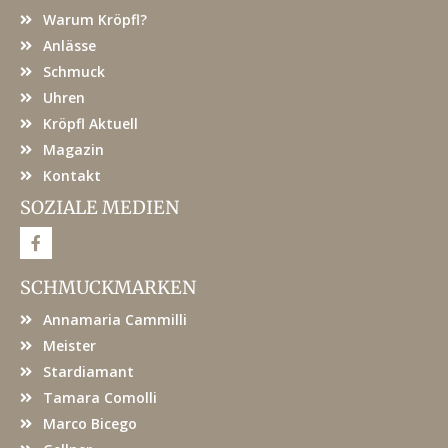
Warum Kröpfl?
Anlässe
Schmuck
Uhren
Kröpfl Aktuell
Magazin
Kontakt
SOZIALE MEDIEN
F
a
c
e
SCHMUCKMARKEN
b
o
Annamaria Cammilli
o
k
Meister
Stardiamant
Tamara Comolli
Marco Bicego