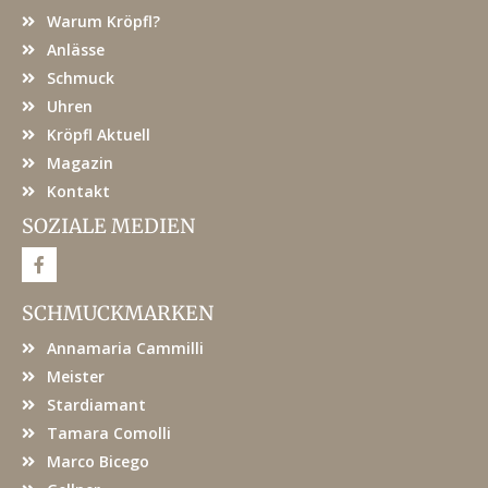
Warum Kröpfl?
Anlässe
Schmuck
Uhren
Kröpfl Aktuell
Magazin
Kontakt
SOZIALE MEDIEN
F
a
c
e
SCHMUCKMARKEN
b
o
Annamaria Cammilli
o
k
Meister
Stardiamant
Tamara Comolli
Marco Bicego