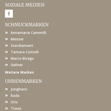
SOZIALE MEDIEN
F
a
c
e
SCHMUCKMARKEN
b
o
Annamaria Cammilli
o
k
Meister
Stardiamant
Tamara Comolli
Marco Bicego
Gellner
Weitere Marken
UHRENMARKEN
Junghans
Rado
Oris
Tissot