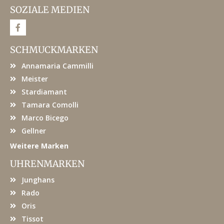
SOZIALE MEDIEN
F
a
c
e
SCHMUCKMARKEN
b
o
Annamaria Cammilli
o
k
Meister
Stardiamant
Tamara Comolli
Marco Bicego
Gellner
Weitere Marken
UHRENMARKEN
Junghans
Rado
Oris
Tissot