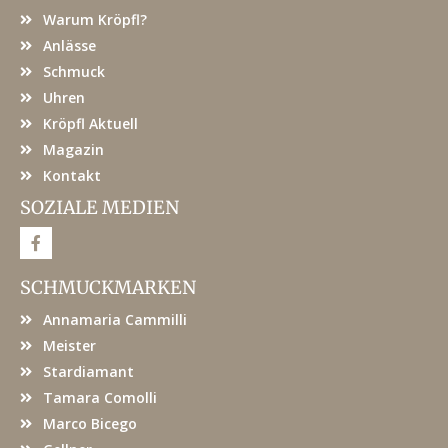
Warum Kröpfl?
Anlässe
Schmuck
Uhren
Kröpfl Aktuell
Magazin
Kontakt
SOZIALE MEDIEN
F
a
c
e
SCHMUCKMARKEN
b
o
Annamaria Cammilli
o
k
Meister
Stardiamant
Tamara Comolli
Marco Bicego