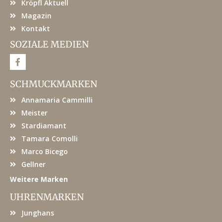
Kröpfl Aktuell
Magazin
Kontakt
SOZIALE MEDIEN
F
a
c
e
SCHMUCKMARKEN
b
o
Annamaria Cammilli
o
k
Meister
Stardiamant
Tamara Comolli
Marco Bicego
Gellner
Weitere Marken
UHRENMARKEN
Junghans