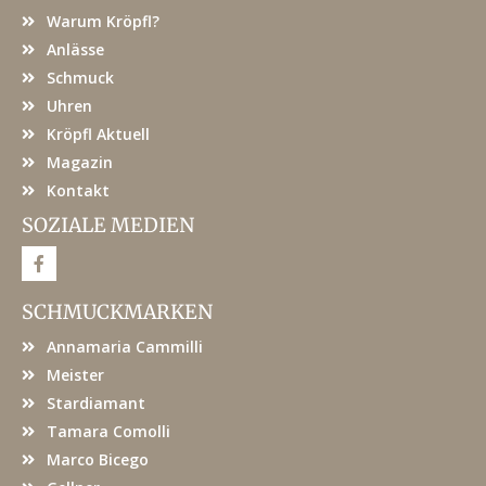
Warum Kröpfl?
Anlässe
Schmuck
Uhren
Kröpfl Aktuell
Magazin
Kontakt
SOZIALE MEDIEN
F
a
c
e
SCHMUCKMARKEN
b
o
Annamaria Cammilli
o
k
Meister
Stardiamant
Tamara Comolli
Marco Bicego