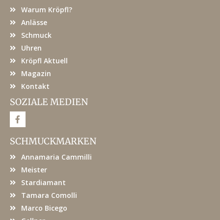
Warum Kröpfl?
Anlässe
Schmuck
Uhren
Kröpfl Aktuell
Magazin
Kontakt
SOZIALE MEDIEN
F
a
c
e
SCHMUCKMARKEN
b
o
Annamaria Cammilli
o
k
Meister
Stardiamant
Tamara Comolli
Marco Bicego