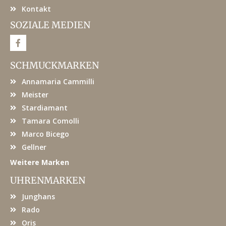
Kontakt
SOZIALE MEDIEN
F
a
c
e
SCHMUCKMARKEN
b
o
Annamaria Cammilli
o
k
Meister
Stardiamant
Tamara Comolli
Marco Bicego
Gellner
Weitere Marken
UHRENMARKEN
Junghans
Rado
Oris