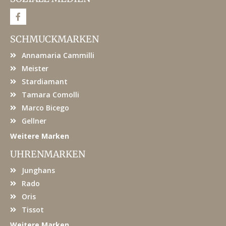
F
a
c
e
SCHMUCKMARKEN
b
o
Annamaria Cammilli
o
k
Meister
Stardiamant
Tamara Comolli
Marco Bicego
Gellner
Weitere Marken
UHRENMARKEN
Junghans
Rado
Oris
Tissot
Weitere Marken