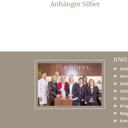
Anhänger Silber
JUWE
Ho
War
Anl
Sch
Uhr
Kröp
Mag
Kon