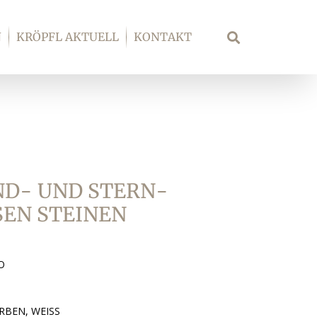
N
KRÖPFL AKTUELL
KONTAKT
Suche
ND- UND STERN-
N STEINEN V
O
BEN, WEISS