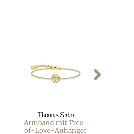
Thomas Sabo
Thom
Armband mit Tree-
Armb
of-Love-Anhänger
Stern-