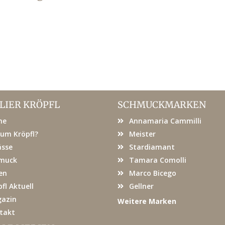
LIER KRÖPFL
SCHMUCKMARKEN
me
Annamaria Cammilli
um Kröpfl?
Meister
ässe
Stardiamant
muck
Tamara Comolli
en
Marco Bicego
fl Aktuell
Gellner
azin
Weitere Marken
takt