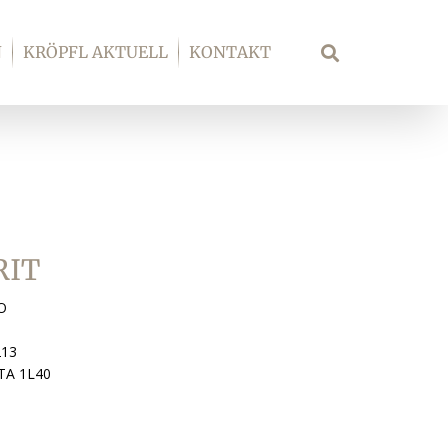
N
KRÖPFL AKTUELL
KONTAKT
Suche
RIT
O
213
TA 1L40