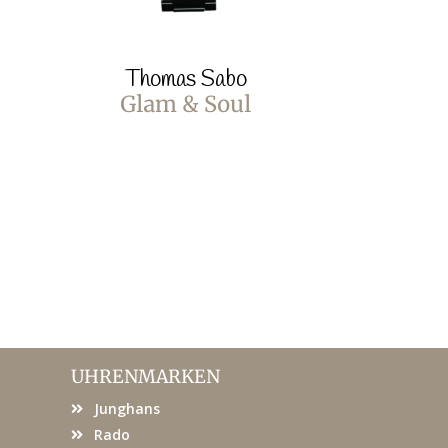
Thomas Sabo
Thom
Glam & Soul
Glam
UHRENMARKEN
Junghans
Rado