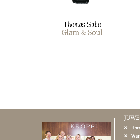
Thomas Sabo
Glam & Soul
JUWE
Ho
War