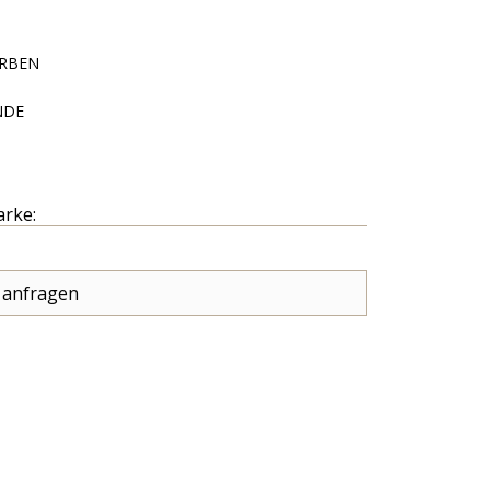
RBEN
NDE
arke:
 anfragen