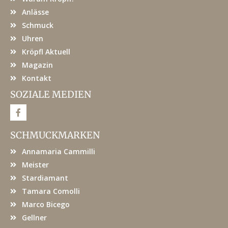
Anlässe
Schmuck
Uhren
Kröpfl Aktuell
Magazin
Kontakt
SOZIALE MEDIEN
F
a
c
e
SCHMUCKMARKEN
b
o
Annamaria Cammilli
o
k
Meister
Stardiamant
Tamara Comolli
Marco Bicego
Gellner