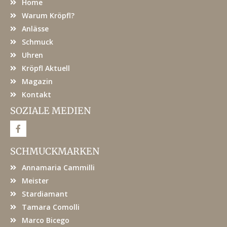
Home
Warum Kröpfl?
Anlässe
Schmuck
Uhren
Kröpfl Aktuell
Magazin
Kontakt
SOZIALE MEDIEN
F
a
c
e
SCHMUCKMARKEN
b
o
Annamaria Cammilli
o
k
Meister
Stardiamant
Tamara Comolli
Marco Bicego