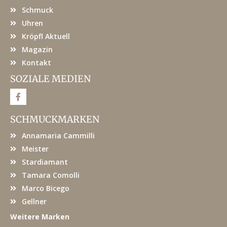
Schmuck
Uhren
Kröpfl Aktuell
Magazin
Kontakt
SOZIALE MEDIEN
F
a
c
e
SCHMUCKMARKEN
b
o
Annamaria Cammilli
o
k
Meister
Stardiamant
Tamara Comolli
Marco Bicego
Gellner
Weitere Marken