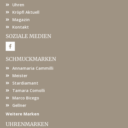
Uhren
Kröpfl Aktuell
Magazin
Kontakt
SOZIALE MEDIEN
F
a
c
e
SCHMUCKMARKEN
b
o
Annamaria Cammilli
o
k
Meister
Stardiamant
Tamara Comolli
Marco Bicego
Gellner
Weitere Marken
UHRENMARKEN