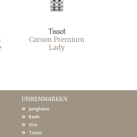
Tissot
T
m
Carson Premium
Carson
e
Lady
L
UHRENMARKEN
Junghans
Rado
Oris
Tissot