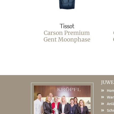
Tissot
Carson Premium
Gent Moonphase
JUWE
Ho
War
Anl
Sch