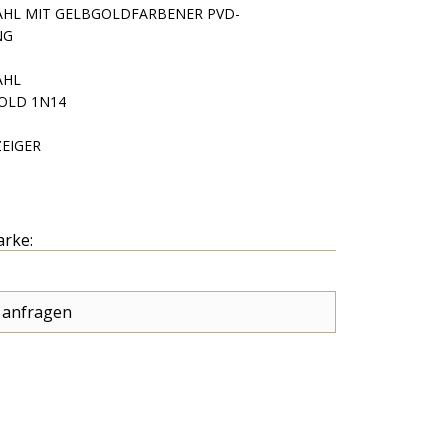
AHL MIT GELBGOLDFARBENER PVD-
NG
AHL
OLD 1N14
EIGER
arke:
 anfragen