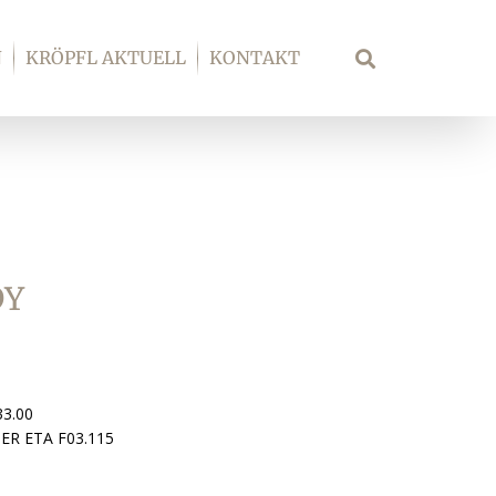
N
KRÖPFL AKTUELL
KONTAKT
Suche
DY
33.00
ER ETA F03.115