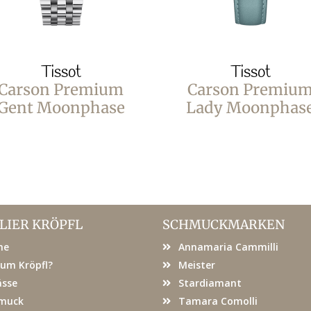
Tissot
Tissot
Carson Premium
Carson Premiu
Gent Moonphase
Lady Moonphas
LIER KRÖPFL
SCHMUCKMARKEN
me
Annamaria Cammilli
um Kröpfl?
Meister
ässe
Stardiamant
muck
Tamara Comolli