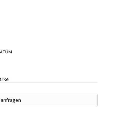
DATUM
arke:
 anfragen