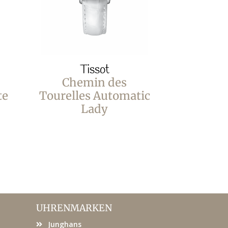
Tissot
T
Chemin des
Chem
te
Tourelles Automatic
Tou
Lady
UHRENMARKEN
Junghans