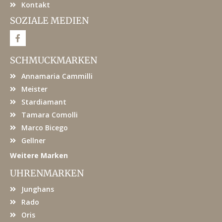
Kontakt
SOZIALE MEDIEN
F
a
c
e
SCHMUCKMARKEN
b
o
Annamaria Cammilli
o
k
Meister
Stardiamant
Tamara Comolli
Marco Bicego
Gellner
Weitere Marken
UHRENMARKEN
Junghans
Rado
Oris