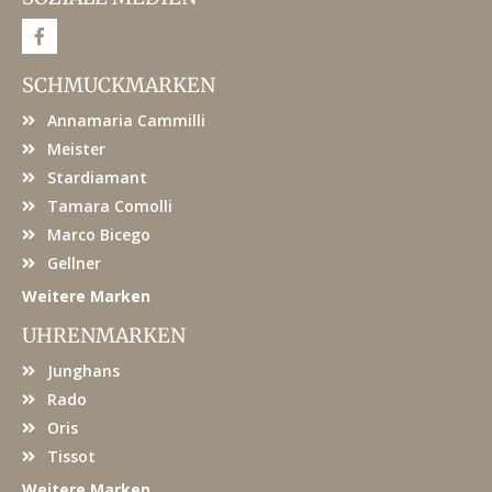
F
a
c
e
SCHMUCKMARKEN
b
o
Annamaria Cammilli
o
k
Meister
Stardiamant
Tamara Comolli
Marco Bicego
Gellner
Weitere Marken
UHRENMARKEN
Junghans
Rado
Oris
Tissot
Weitere Marken