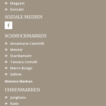
Magazin
Kontakt
SOZIALE MEDIEN
F
a
c
e
SCHMUCKMARKEN
b
o
Annamaria Cammilli
o
k
Meister
Stardiamant
Tamara Comolli
Marco Bicego
Gellner
Weitere Marken
UHRENMARKEN
Junghans
Rado