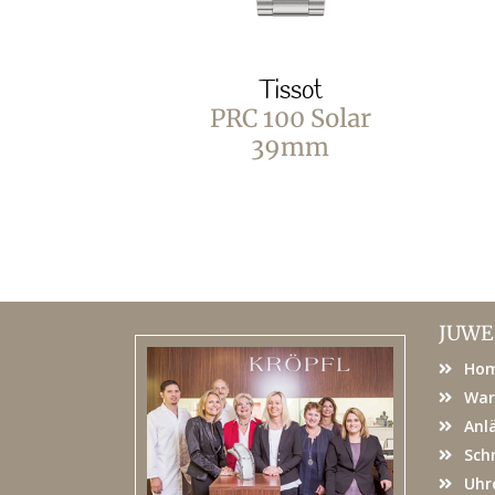
Tissot
PRC 100 Solar
39mm
JUWE
Ho
War
Anl
Sch
Uhr