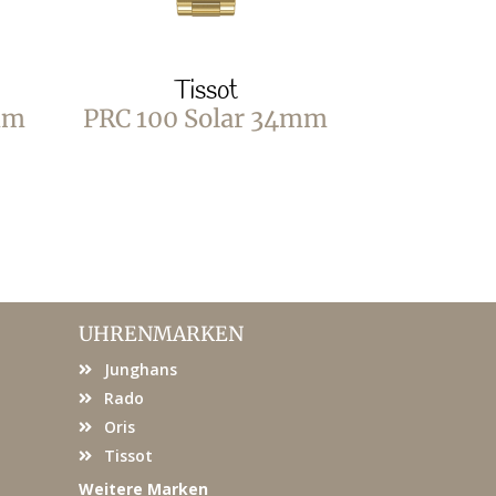
Tissot
T
mm
PRC 100 Solar 34mm
PRC 1
Quar
UHRENMARKEN
Junghans
Rado
Oris
Tissot
Weitere Marken