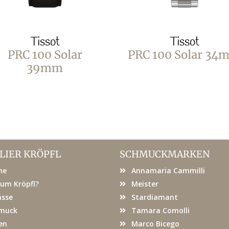
Tissot
Tissot
PRC 100 Solar
PRC 100 Solar 34
39mm
LIER KRÖPFL
SCHMUCKMARKEN
me
Annamaria Cammilli
um Kröpfl?
Meister
ässe
Stardiamant
muck
Tamara Comolli
en
Marco Bicego