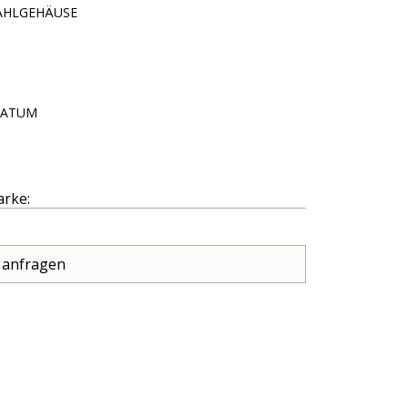
AHLGEHÄUSE
DATUM
arke:
 anfragen