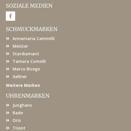
SOZIALE MEDIEN
F
a
c
e
SCHMUCKMARKEN
b
o
Annamaria Cammilli
o
k
Meister
Stardiamant
Tamara Comolli
Marco Bicego
Gellner
Weitere Marken
UHRENMARKEN
Junghans
Rado
Oris
Tissot