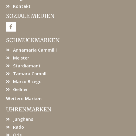
Kontakt
SOZIALE MEDIEN
F
a
c
e
SCHMUCKMARKEN
b
o
Annamaria Cammilli
o
k
Meister
Stardiamant
Tamara Comolli
Marco Bicego
Gellner
Weitere Marken
UHRENMARKEN
Junghans
Rado
Oris