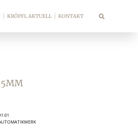
N
KRÖPFL AKTUELL
KONTAKT
Suche
 35MM
91.01
 AUTOMATIKWERK