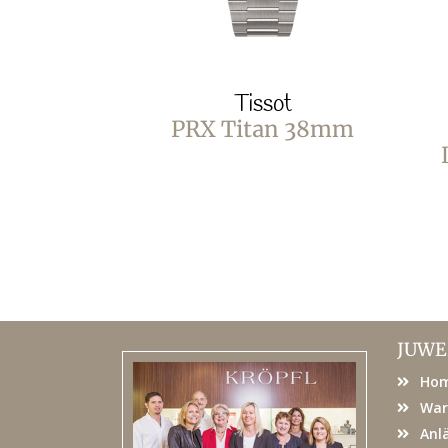
Tissot
PRX Titan 38mm
JUWE
Ho
War
Anl