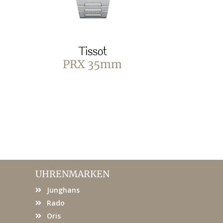
Tissot
T
PRX 35mm
PRX Pow
Stahl &
UHRENMARKEN
Junghans
Rado
Oris