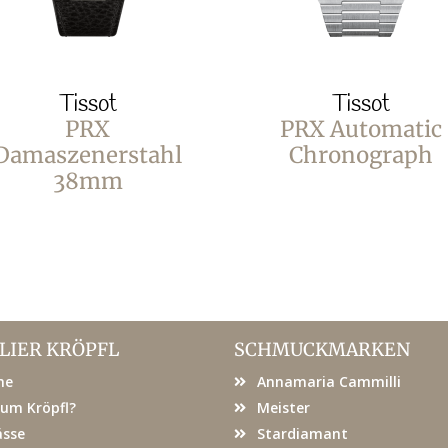
Tissot
Tissot
PRX
PRX Automatic
Damaszenerstahl
Chronograph
38mm
LIER KRÖPFL
SCHMUCKMARKEN
me
Annamaria Cammilli
um Kröpfl?
Meister
ässe
Stardiamant