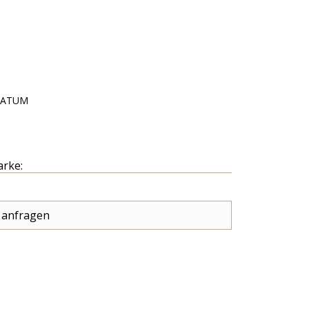
DATUM
arke:
 anfragen